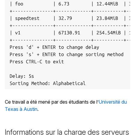
| foo           | 6.73        | 12.44MiB  | 341
+---------------+-------------+-----------+----
| speedtest     | 32.79       | 23.84MiB  | 373
+---------------+-------------+-----------+----
| v1            | 67130.91    | 254.54MiB | 1.2
+---------------+-------------+-----------+----
Press 'd' + ENTER to change delay

Press 's' + ENTER to change sorting method

Press CTRL-C to exit

Delay: 5s

Ce travail a été mené par des étudiants de l’
Université du
Texas à Austin
.
Informations sur la charge des serveurs