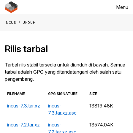
Menu
Incus
Unduh
Rilis tarbal
Tarbal rilis stabil tersedia untuk diunduh di bawah. Semua
tarbal adalah GPG yang ditandatangani oleh salah satu
pengembang.
FILENAME
GPG SIGNATURE
SIZE
incus-7.3.tar.xz
incus-
13819.48K
7.3.tar.xz.asc
incus-7.2.tar.xz
incus-
13574.04K
7.2.tar.xz.asc