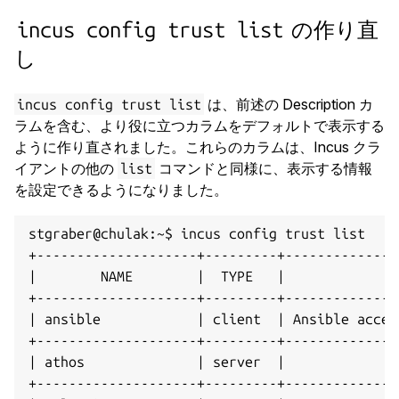
の作り直
incus config trust list
し
は、前述の Description カ
incus config trust list
ラムを含む、より役に立つカラムをデフォルトで表示する
ように作り直されました。これらのカラムは、Incus クラ
イアントの他の
コマンドと同様に、表示する情報
list
を設定できるようになりました。
stgraber@chulak:~$ incus config trust list

+--------------------+---------+--------------
|        NAME        |  TYPE   |              
+--------------------+---------+--------------
| ansible            | client  | Ansible acces
+--------------------+---------+--------------
| athos              | server  |              
+--------------------+---------+--------------