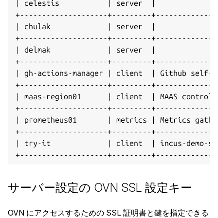
| celestis           | server  |              
+--------------------+---------+--------------
| chulak             | server  |              
+--------------------+---------+--------------
| delmak             | server  |              
+--------------------+---------+--------------
| gh-actions-manager | client  | Github self-h
+--------------------+---------+--------------
| maas-region01      | client  | MAAS controll
+--------------------+---------+--------------
| prometheus01       | metrics | Metrics gathe
+--------------------+---------+--------------
| try-it             | client  | incus-demo-se
サーバー設定の OVN SSL 設定キー
OVN にアクセスするための SSL 証明書と鍵を指定できる