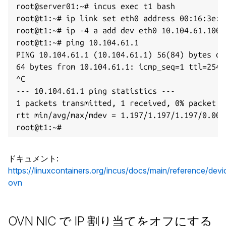
root@server01:~# incus exec t1 bash

root@t1:~# ip link set eth0 address 00:16:3e:f3
root@t1:~# ip -4 a add dev eth0 10.104.61.100/2
root@t1:~# ping 10.104.61.1

PING 10.104.61.1 (10.104.61.1) 56(84) bytes of 
64 bytes from 10.104.61.1: icmp_seq=1 ttl=254 t
^C

--- 10.104.61.1 ping statistics ---

1 packets transmitted, 1 received, 0% packet lo
rtt min/avg/max/mdev = 1.197/1.197/1.197/0.000 
ドキュメント
:
https://linuxcontainers.org/incus/docs/main/reference/devi
ovn
OVN NIC で IP 割り当てをオフにする