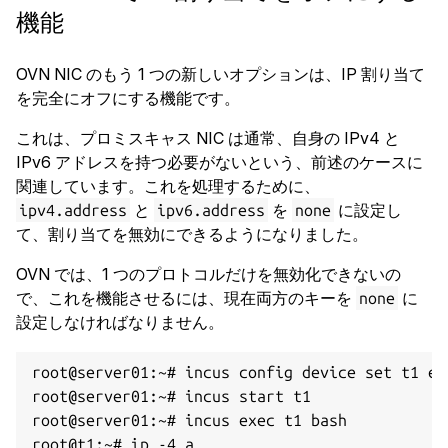
機能
OVN NIC のもう 1 つの新しいオプションは、IP 割り当て
を完全にオフにする機能です。
これは、プロミスキャス NIC は通常、自身の IPv4 と
IPv6 アドレスを持つ必要がないという、前述のケースに
関連しています。これを処理するために、
と
を
に設定し
ipv4.address
ipv6.address
none
て、割り当てを無効にできるようになりました。
OVN では、1 つのプロトコルだけを無効化できないの
で、これを機能させるには、現在両方のキーを
に
none
設定しなければなりません。
root@server01:~# incus config device set t1 et
root@server01:~# incus start t1

root@server01:~# incus exec t1 bash

root@t1:~# ip -4 a
