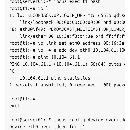
root@server01:~# incus exec t1 bash

root@t1:~# ip l

1: lo: <LOOPBACK,UP,LOWER_UP> mtu 65536 qdisc 
    link/loopback 00:00:00:00:00:00 brd 00:00:0
48: eth0@if49: <BROADCAST,MULTICAST,UP,LOWER_U
    link/ether 00:16:3e:f3:d4:3e brd ff:ff:ff:
root@t1:~# ip link set eth0 address 00:16:3e:f3
root@t1:~# ip -4 a add dev eth0 10.104.61.100/2
root@t1:~# ping 10.104.61.1

PING 10.104.61.1 (10.104.61.1) 56(84) bytes of 
^C

--- 10.104.61.1 ping statistics ---

2 packets transmitted, 0 received, 100% packet
root@t1:~#

exit

root@server01:~# incus config device override 
Device eth0 overridden for t1
