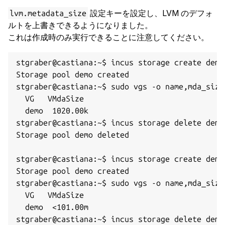
設定キーを設定し、LVM のデフォ
lvm.metadata_size
ルトを上書きできるようになりました。
これは作成時のみ実行できることに注意してください。
stgraber@castiana:~$ incus storage create demo
Storage pool demo created

stgraber@castiana:~$ sudo vgs -o name,mda_size

  VG   VMdaSize

  demo  1020.00k

stgraber@castiana:~$ incus storage delete demo

Storage pool demo deleted

stgraber@castiana:~$ incus storage create demo
Storage pool demo created

stgraber@castiana:~$ sudo vgs -o name,mda_size

  VG   VMdaSize

  demo  <101.00m

stgraber@castiana:~$ incus storage delete demo
