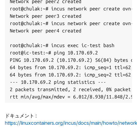
Network peer peer2 created

root@chulak:~# incus network peer create ovn-i
Network peer peer3 created

root@chulak:~# incus network peer create ovn-i
Network peer peer4 created

root@chulak:~# incus exec ic-test bash

root@ic-test:~# ping 10.170.69.2

PING 10.170.69.2 (10.170.69.2) 56(84) bytes of 
64 bytes from 10.170.69.2: icmp_seq=1 ttl=62 ti
64 bytes from 10.170.69.2: icmp_seq=2 ttl=62 ti
--- 10.170.69.2 ping statistics ---

2 packets transmitted, 2 received, 0% packet l
ドキュメント
:
https://linuxcontainers.org/incus/docs/main/howto/network