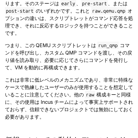
ります。そのステージは
、
、または
early
pre-start
のいずれかです。これと
オ
post-start
raw.qemu.qmp
プションの違いは、スクリプトレットがコマンド応答を処
理でき、それに反応するロジックを持つことができること
です。
つまり、この QEMU スクリプトレットは
コマ
run_qmp
ンドを呼び出し、カスタム QMP コマンドを渡し、その戻
り値を読み取り、必要に応じてさらにコマンドを発行し
て、VM を動的に再構成できます。
これは非常に低レベルのメカニズムであり、非常に特殊な
ケースで熟練したユーザーのみが使用することを想定して
いることに注意してください。他の
構成キーと同様
raw
に、その使用は Incus チームによって事実上サポートされ
ておらず、信頼できないプロジェクトでは無効にしておく
必要があります。