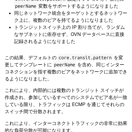
変数をサポートするようになりました
peerName
root@server01:~# incus launch images:ubuntu/24.
同じネットワーク統合をターゲットとするネットワー
Launching t1

ク上に、複数のピアを持てるようになりました
root@server01:~# incus exec t1 -- nc -v 172.31.
トランジットスイッチ上の IP 割り当てが、ランダム
nc: connect to 172.31.254.50 port 80 (tcp) fai
なサブネットに依存せず、OVN データベースに直接
root@server01:~# incus exec t1 -- nc -v 172.31.
記録されるようになりました
nc: connect to 172.31.254.50 port 80 (tcp) fai
root@server01:~# incus exec t1 -- nc -v 172.31.
この結果、デフォルトの
を変
core.transit.pattern
Connection to 172.31.254.50 80 port [tcp/http] 
更してテンプレートに
を含め、同じインター
peerName
コネクションを指す複数のピアをネットワークに追加でき
root@server01:~# incus network load-balancer s
るようになりました。
root@server01:~# incus exec t1 -- nc -v 172.31.
これにより、内部的には複数のトランジット スイッチが
Connection to 172.31.254.50 80 port [tcp/http] 
作成され、参加しているすべてのシステムでピア名が一致
^Croot@server01:~# incus exec t1 -- nc -v 172.3
している限り、トラフィックは ECMP を通じてそれらの
Connection to 172.31.254.50 80 port [tcp/http] 
スイッチ間で分散されます。
^Croot@server01:~# incus exec t1 -- nc -v 172.3
Connection to 172.31.254.50 80 port [tcp/http] 
これにより、インターコネクトトラフィックの非常に効果
^Croot@server01:~# incus exec t1 -- nc -v 172.3
的な負荷分散が可能になります。