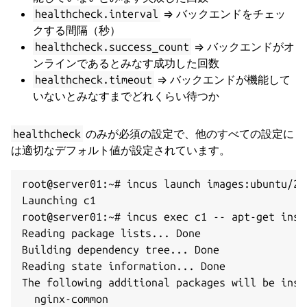
=> バックエンドをチェッ
healthcheck.interval
クする間隔（秒）
=> バックエンドがオ
healthcheck.success_count
ンラインであるとみなす成功した回数
=> バックエンドが機能して
healthcheck.timeout
いないとみなすまでどれくらい待つか
のみが必須の設定で、他のすべての設定に
healthcheck
は適切なデフォルト値が設定されています。
root@server01:~# incus launch images:ubuntu/24.
Launching c1

root@server01:~# incus exec c1 -- apt-get inst
Reading package lists... Done

Building dependency tree... Done

Reading state information... Done

The following additional packages will be insta
  nginx-common
