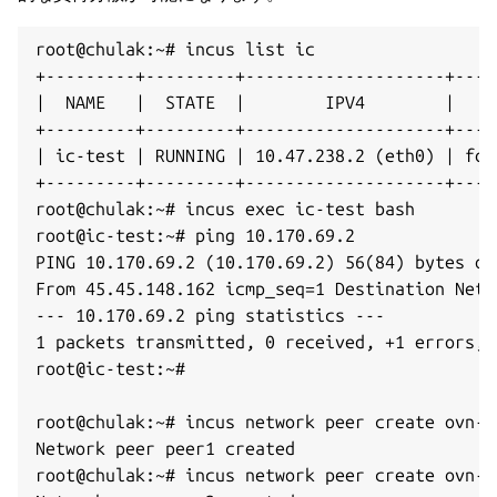
Connection to 172.31.254.50 80 port [tcp/http] 
^Croot@server01:~# incus exec t1 -- nc -v 172.3
root@chulak:~# incus list ic

+---------+---------+--------------------+----
|  NAME   |  STATE  |        IPV4        |    
+---------+---------+--------------------+----
| ic-test | RUNNING | 10.47.238.2 (eth0) | fd4
+---------+---------+--------------------+----
root@chulak:~# incus exec ic-test bash

root@ic-test:~# ping 10.170.69.2

PING 10.170.69.2 (10.170.69.2) 56(84) bytes of 
From 45.45.148.162 icmp_seq=1 Destination Net U
--- 10.170.69.2 ping statistics ---

1 packets transmitted, 0 received, +1 errors, 
root@ic-test:~#

root@chulak:~# incus network peer create ovn-i
Network peer peer1 created

root@chulak:~# incus network peer create ovn-i