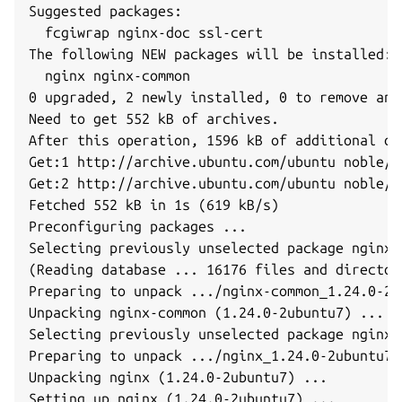
Suggested packages:

  fcgiwrap nginx-doc ssl-cert

The following NEW packages will be installed:

  nginx nginx-common

0 upgraded, 2 newly installed, 0 to remove and
Need to get 552 kB of archives.

After this operation, 1596 kB of additional di
Get:1 http://archive.ubuntu.com/ubuntu noble/m
Get:2 http://archive.ubuntu.com/ubuntu noble/m
Fetched 552 kB in 1s (619 kB/s)

Preconfiguring packages ...

Selecting previously unselected package nginx-c
(Reading database ... 16176 files and director
Preparing to unpack .../nginx-common_1.24.0-2u
Unpacking nginx-common (1.24.0-2ubuntu7) ...

Selecting previously unselected package nginx.

Preparing to unpack .../nginx_1.24.0-2ubuntu7_a
Unpacking nginx (1.24.0-2ubuntu7) ...

Setting up nginx (1.24.0-2ubuntu7) ...
