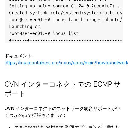
Setting up nginx-common (1.24.0-2ubuntu7) ...

Created symlink /etc/systemd/system/multi-user
root@server01:~# incus launch images:ubuntu/24.
Launching c2

root@server01:~# incus list

+------+---------+--------------------+-------
| NAME |  STATE  |        IPV4        |       
+------+---------+--------------------+-------
ドキュメント
:
| c1   | RUNNING | 10.104.61.2 (eth0) | fd42:7
https://linuxcontainers.org/incus/docs/main/howto/networ
+------+---------+--------------------+-------
| c2   | RUNNING | 10.104.61.3 (eth0) | fd42:7
+------+---------+--------------------+-------
OVN インターコネクトでの ECMP サ
ポート
root@server01:~# incus network load-balancer c
Network load balancer 172.31.254.50 created

OVN インターコネクトのネットワーク統合サポートがい
root@server01:~# incus network load-balancer b
くつかの点で拡張されました:
root@server01:~# incus network load-balancer b
root@server01:~# incus network load-balancer p
設定オプションが、新たに
ovn.transit.pattern