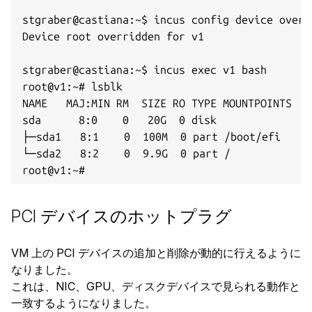
stgraber@castiana:~$ incus config device overr
Device root overridden for v1

stgraber@castiana:~$ incus exec v1 bash

root@v1:~# lsblk

NAME   MAJ:MIN RM  SIZE RO TYPE MOUNTPOINTS

sda      8:0    0   20G  0 disk

├─sda1   8:1    0  100M  0 part /boot/efi

└─sda2   8:2    0  9.9G  0 part /

PCI デバイスのホットプラグ
VM 上の PCI デバイスの追加と削除が動的に行えるように
なりました。
これは、NIC、GPU、ディスクデバイスで見られる動作と
一致するようになりました。