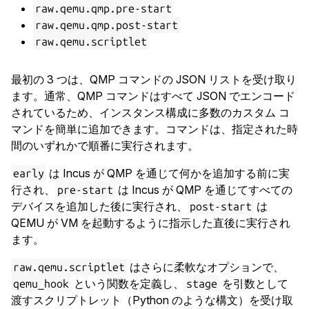
raw.qemu.qmp.pre-start
raw.qemu.qmp.post-start
raw.qemu.scriptlet
最初の 3 つは、QMP コマンドの JSON リストを受け取り
ます。通常、QMP コマンドはすべて JSON でエンコード
されているため、インスタンス構成に多数のカスタム コ
マンドを簡単に追加できます。コマンドは、指定された時
間のいずれかで順番に実行されます。
は Incus が QMP を通じて何かを追加する前に実
early
行され、
は Incus が QMP を通じてすべての
pre-start
デバイスを追加した後に実行され、
は
post-start
QEMU が VM を起動するように指示した直後に実行され
ます。
はさらに柔軟なオプションで、
raw.qemu.scriptlet
という関数を定義し、
を引数として
qemu_hook
stage
渡すスクリプトレット（Python のような構文）を受け取